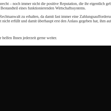
recht – noch immer nicht die positive Reputation, die ihr eigentlich ge
 Bestandteil eines funktionierenden Wirtschaftssystems.
echtsanwalt zu erhalten, da damit fast immer eine Zahlungsaufforderun
 nicht erfüllt und damit überhaupt erst den Anlass gegeben hat, ihm auf
 helfen Ihnen jederzeit gerne weiter.