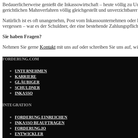
Bedauerlicherweise genießt die Inkassowirtschaft – heute völlig zu Un
gerichtlichen Mahnverfahren völlig gleichgestellt und unverzichtbarer
Natürlich ist es oft unangenehm, Post vom Inkassounternehmen oder R
vergessen – war es der Schuldner, der eine bestehende Zahlungspflicht
Sie haben Fragen?
Nehmen Sie gerne
Kontakt
mit uns auf oder schreiben Sie uns auf, wir
FORDERUNG.COM
UNTERNEHMEN
KARRIERE
GLÄUBIGER
SCHULDNER
INKASSO
INTEGRATION
FORDERUNG EINREICHEN
INKASSO BEAUFTRAGEN
FORDERUNG.IO
ENTWICKLER