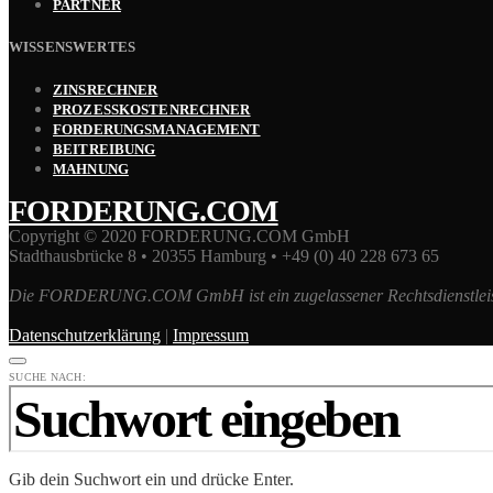
PARTNER
WISSENSWERTES
ZINSRECHNER
PROZESSKOSTENRECHNER
FORDERUNGSMANAGEMENT
BEITREIBUNG
MAHNUNG
FORDERUNG.COM
Copyright © 2020 FORDERUNG.COM GmbH
Stadthausbrücke 8 • 20355 Hamburg • +49 (0) 40 228 673 65
Die FORDERUNG.COM GmbH ist ein zugelassener Rechtsdienstleist
Datenschutzerklärung
|
Impressum
SUCHE NACH:
Gib dein Suchwort ein und drücke Enter.