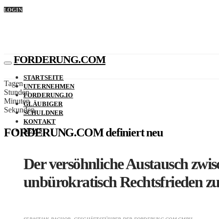
LOGIN
FORDERUNG.COM
STARTSEITE
Tagen
UNTERNEHMEN
Stunden
FORDERUNG.IO
Minuten
GLÄUBIGER
Sekunden
SCHULDNER
KONTAKT
FORDERUNG.COM definiert
neu
NEWS
Der versöhnliche Austausch zwis
unbürokratisch Rechtsfrieden 