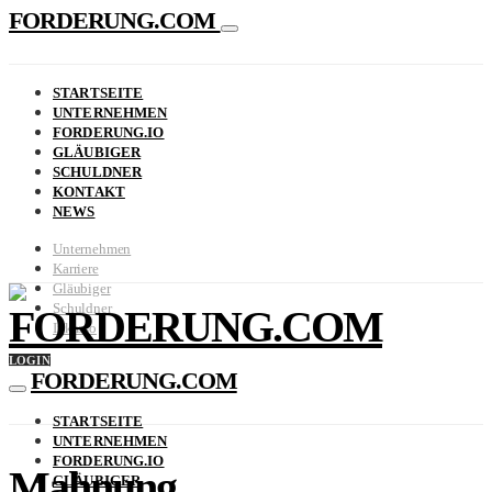
FORDERUNG.COM
STARTSEITE
UNTERNEHMEN
FORDERUNG.IO
GLÄUBIGER
SCHULDNER
KONTAKT
NEWS
Unternehmen
Karriere
Gläubiger
Schuldner
FORDERUNG.COM
Inkasso
LOGIN
FORDERUNG.COM
STARTSEITE
UNTERNEHMEN
FORDERUNG.IO
Mahnung
GLÄUBIGER