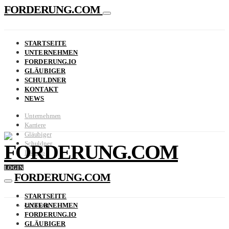
FORDERUNG.COM
STARTSEITE
UNTERNEHMEN
FORDERUNG.IO
GLÄUBIGER
SCHULDNER
KONTAKT
NEWS
Unternehmen
Karriere
Gläubiger
Schuldner
FORDERUNG.COM
Inkasso
LOGIN
FORDERUNG.COM
STARTSEITE
UNTERNEHMEN
GLOSSAR
FORDERUNG.IO
GLÄUBIGER